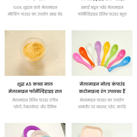
100% शुद्धता वाले मेलामाइन
स्काई ब्यूल प्योर मेलामाइन
मोल्डिंग पाउडर का उपयोग खाद्य ग्रेड
फॉर्मेल्डिहाइड रेज़िन पाउडर बहुत
मेलामाइन टेबलवेयर बनाने के
चमकदार और शुद्ध है जो बच्चों के
लिए किया जाता है।
डिनरवेयर निर्माण के लिए उपयोग
करने के लिए सुरक्षित है।24
शुद्ध A5 कच्चा माल
मेलामाइन मोल्ड कंपाउंड
मेलामाइन फॉर्मेल्डिहाइड राल
कटोमाइज्ड रंग उपलब्ध हैं
पाउडर
मेलामाइन रेज़िन पाउडर रंगीन
मेलामाइन पाउडर का उपयोग
प्लेटों, टेबलवेयर और दैनिक
आमतौर पर व्यंजन, प्लेट, कटोरे,
आवश्यकताओं से भरपूर है।
गिलास, जग जैसे रसोई के सामान
के लिए किया जाता है।