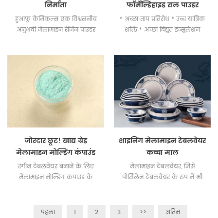
निर्माता
फॉर्मेल्डिहाइड राल पाउडर
100% शुद्धता
हुआफू केमिकल्स एक विश्वसनीय
* अच्छा ताप प्रतिरोध * उच्च यांत्रिक
अनुभवी मेलामाइन रेज़िन पाउडर
शक्ति * अच्छा विद्युत इन्सुलेशन
निर्माता है।
जोरदार छूट! खाद्य ग्रेड
शाइनिंग मेलामाइन टेबलवेयर
मेलामाइन मोल्डिंग कंपाउंड
कच्चा माल
रंगीन टेबलवेयर बनाने के लिए
मेलामाइन टेबलवेयर, जिसे
मेलामाइन मोल्डिंग कंपाउंड के
पोर्सिलेन टेबलवेयर के रूप में भी
विभिन्न अनुकूलित रंग।
जाना जाता है, मेलामाइन राल
पाउडर को गर्म दबाने से बनता है।
पहला
1
2
3
>>
अंतिम