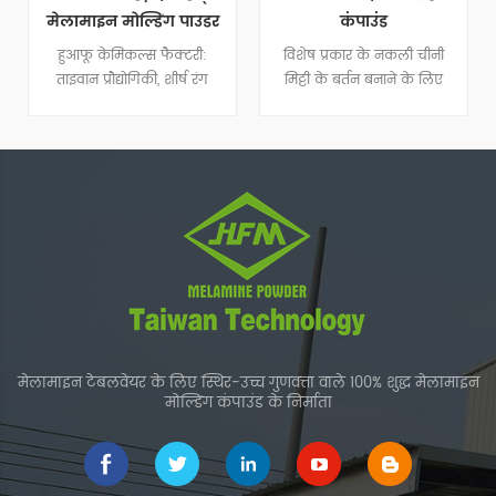
मेलामाइन मोल्डिंग पाउडर
कंपाउंड
हुआफू केमिकल्स फैक्टरी:
विशेष प्रकार के नकली चीनी
ताइवान प्रौद्योगिकी, शीर्ष रंग
मिट्टी के बर्तन बनाने के लिए
मिलान
मेलामाइन मोल्डिंग कंपाउंड
मार्बल का व्यापक रूप से उपयोग
किया जाता है।
मेलामाइन टेबलवेयर के लिए स्थिर-उच्च गुणवत्ता वाले 100% शुद्ध मेलामाइन
मोल्डिंग कंपाउंड के निर्माता